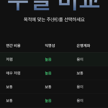
목적에 맞는 주(州)를 선택하세요
연간 비용
익명성
은행계좌
저렴
높음
용이
매우 저렴
높음
보통
보통
보통
용이
보통
높음
용이