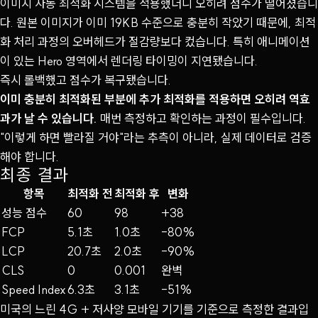
이미지 자동 최적화 시스템을 적용했더니 오히려 점수가 떨어졌습니
다. 원본 이미지가 이미 19KB 수준으로 충분히 작았기 때문에, 최적
화 처리 과정의 오버헤드가 절감량보다 컸습니다. 특히 애니메이션
이 있는 Hero 영역에서 렌더링 타이밍이 지연됐습니다.
즉시 롤백했고 점수가 복구됐습니다.
이미 충분히 최적화된 부분에 추가 최적화를 적용하면 오히려 역효
과가 날 수 있습니다.
매번 측정하고 확인하는 과정이 필수입니다.
"이렇게 하면 빨라질 거야"라는 추측이 아니라, 실제 데이터로 검증
해야 합니다.
최종 결과
항목
최적화 전
최적화 후
변화
성능 점수
60
98
+38
FCP
5.1초
1.0초
-80%
LCP
20.7초
2.0초
-90%
CLS
0
0.001
완벽
Speed Index
6.3초
3.1초
-51%
미국의 느린 4G + 저사양 모바일 기기를 기준으로 측정한 결과입